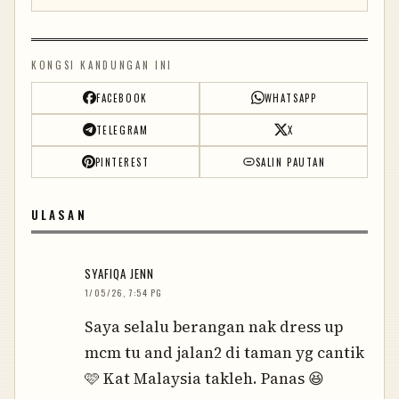
KONGSI KANDUNGAN INI
FACEBOOK
WHATSAPP
TELEGRAM
X
PINTEREST
SALIN PAUTAN
ULASAN
SYAFIQA JENN
1/05/26, 7:54 PG
Saya selalu berangan nak dress up
mcm tu and jalan2 di taman yg cantik
🩷 Kat Malaysia takleh. Panas 😆