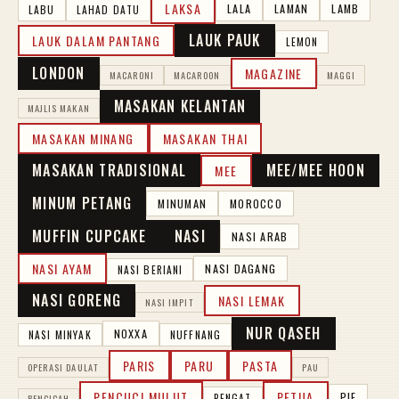
LAKSA
LALA
LAMAN
LAMB
LABU
LAHAD DATU
LAUK PAUK
LAUK DALAM PANTANG
LEMON
LONDON
MAGAZINE
MACARONI
MACAROON
MAGGI
MASAKAN KELANTAN
MAJLIS MAKAN
MASAKAN MINANG
MASAKAN THAI
MASAKAN TRADISIONAL
MEE/MEE HOON
MEE
MINUM PETANG
MINUMAN
MOROCCO
MUFFIN CUPCAKE
NASI
NASI ARAB
NASI AYAM
NASI DAGANG
NASI BERIANI
NASI GORENG
NASI LEMAK
NASI IMPIT
NUR QASEH
NOXXA
NASI MINYAK
NUFFNANG
PARIS
PARU
PASTA
OPERASI DAULAT
PAU
PENCUCI MULUT
PETUA
PIE
PENGAT
PENCICAH