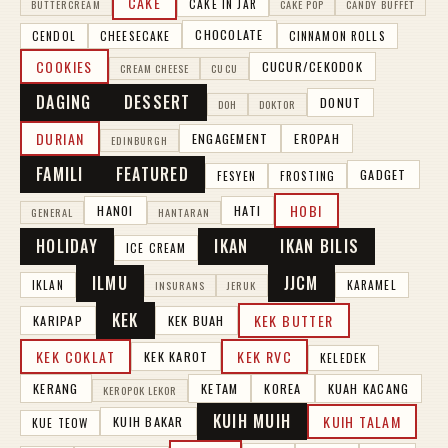
CAKE
CAKE IN JAR
BUTTERCREAM
CAKE POP
CANDY BUFFET
CHOCOLATE
CENDOL
CHEESECAKE
CINNAMON ROLLS
COOKIES
CUCUR/CEKODOK
CREAM CHEESE
CUCU
DAGING
DESSERT
DONUT
DOH
DOKTOR
DURIAN
ENGAGEMENT
EROPAH
EDINBURGH
FAMILI
FEATURED
GADGET
FESYEN
FROSTING
HOBI
HANOI
HATI
GENERAL
HANTARAN
HOLIDAY
IKAN
IKAN BILIS
ICE CREAM
ILMU
JJCM
IKLAN
KARAMEL
INSURANS
JERUK
KEK
KEK BUTTER
KARIPAP
KEK BUAH
KEK COKLAT
KEK RVC
KEK KAROT
KELEDEK
KERANG
KETAM
KOREA
KUAH KACANG
KEROPOK LEKOR
KUIH MUIH
KUIH TALAM
KUIH BAKAR
KUE TEOW