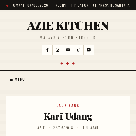
JUMAAT, 07/08/2026
RESIPI · TIP DAPUR · CITARASA NUSANTARA
AZIE KITCHEN
MALAYSIA FOOD BLOGGER
◆ ◆ ◆
☰ MENU
LAUK PAUK
Kari Udang
AZIE
22/06/2018
1 ULASAN