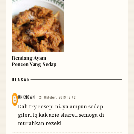
Rendang Ayam
Pencen Yang Sedap
ULASAN
UNKNOWN
21 Oktober, 2019 12:42
Dah try resepi ni..ya ampun sedap
giler..tq kak azie share...semoga di
murahkan rezeki