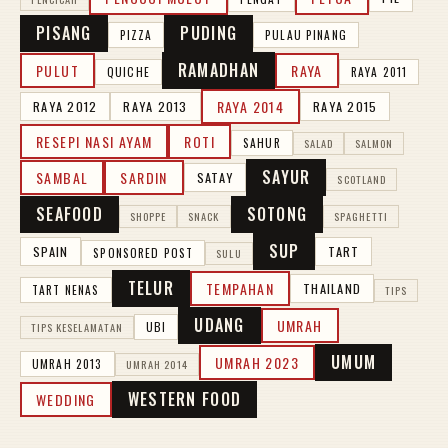
PISANG
PUDING
PIZZA
PULAU PINANG
RAMADHAN
PULUT
RAYA
QUICHE
RAYA 2011
RAYA 2014
RAYA 2012
RAYA 2013
RAYA 2015
RESEPI NASI AYAM
ROTI
SAHUR
SALAD
SALMON
SAYUR
SAMBAL
SARDIN
SATAY
SCOTLAND
SEAFOOD
SOTONG
SHOPPE
SNACK
SPAGHETTI
SUP
SPAIN
TART
SPONSORED POST
SULU
TELUR
TEMPAHAN
THAILAND
TART NENAS
TIPS
UDANG
UMRAH
UBI
TIPS KESELAMATAN
UMUM
UMRAH 2023
UMRAH 2013
UMRAH 2014
WESTERN FOOD
WEDDING