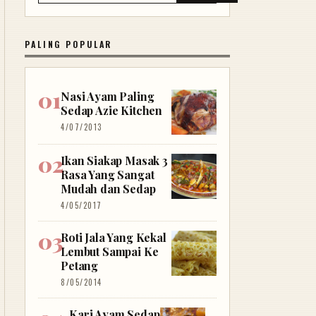
PALING POPULAR
Nasi Ayam Paling
Sedap Azie Kitchen
4/07/2013
Ikan Siakap Masak 3
Rasa Yang Sangat
Mudah dan Sedap
4/05/2017
Roti Jala Yang Kekal
Lembut Sampai Ke
Petang
8/05/2014
Kari Ayam Sedap