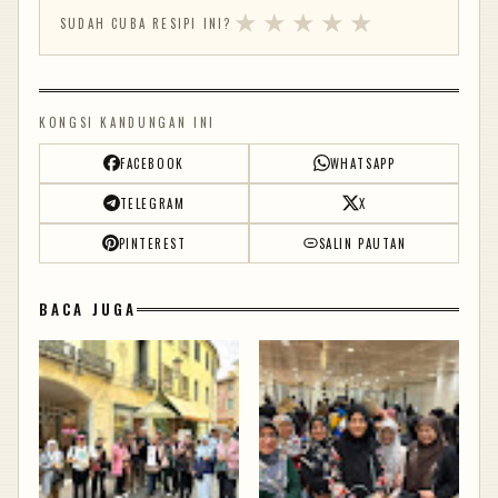
★
★
★
★
★
SUDAH CUBA RESIPI INI?
KONGSI KANDUNGAN INI
FACEBOOK
WHATSAPP
TELEGRAM
X
PINTEREST
SALIN PAUTAN
BACA JUGA