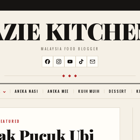
AZIE KITCHE
MALAYSIA FOOD BLOGGER
◆ ◆ ◆
K
ANEKA NASI
ANEKA MEE
KUIH MUIH
DESSERT
K
FEATURED
ak Pucuk Ubi