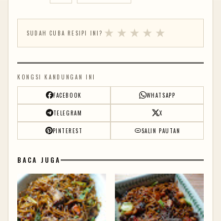
★
★
★
★
★
SUDAH CUBA RESIPI INI?
KONGSI KANDUNGAN INI
FACEBOOK
WHATSAPP
TELEGRAM
X
PINTEREST
SALIN PAUTAN
BACA JUGA