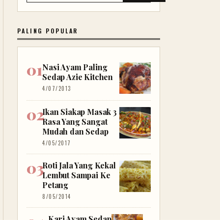
PALING POPULAR
Nasi Ayam Paling
Sedap Azie Kitchen
4/07/2013
Ikan Siakap Masak 3
Rasa Yang Sangat
Mudah dan Sedap
4/05/2017
Roti Jala Yang Kekal
Lembut Sampai Ke
Petang
8/05/2014
Kari Ayam Sedap