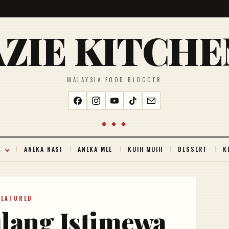
AZIE KITCHE
MALAYSIA FOOD BLOGGER
◆ ◆ ◆
K
ANEKA NASI
ANEKA MEE
KUIH MUIH
DESSERT
K
FEATURED
lang Istimewa