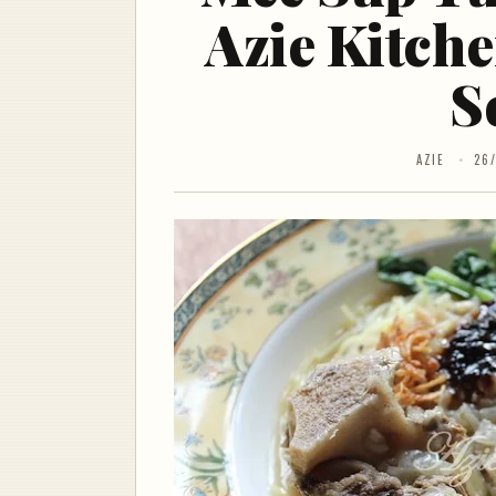
Azie Kitch
S
AZIE
26