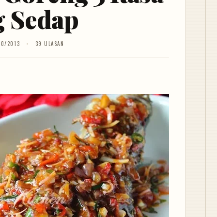
g Sedap
10/2013
39 ULASAN