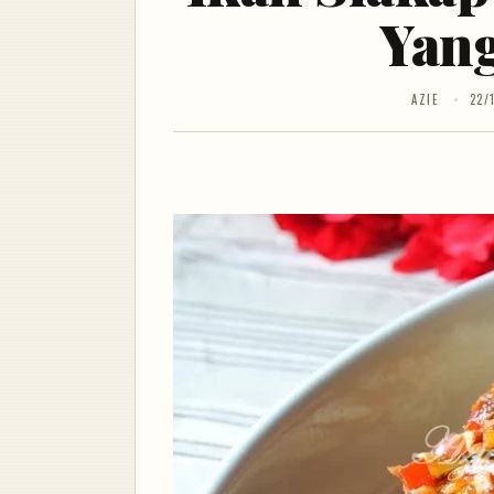
Yan
AZIE
22/