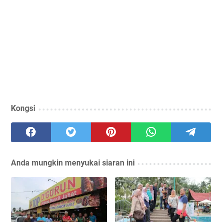
Kongsi
Anda mungkin menyukai siaran ini