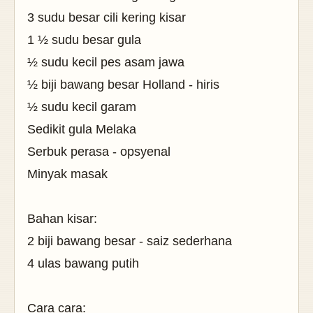
3 sudu besar cili kering kisar
1
½
sudu besar gula
½ sudu kecil pes asam jawa
½
biji bawang besar Holland - hiris
½
sudu kecil garam
Sedikit gula Melaka
Serbuk perasa - opsyenal
Minyak masak
Bahan kisar:
2 biji bawang besar - saiz sederhana
4 ulas bawang putih
Cara cara: