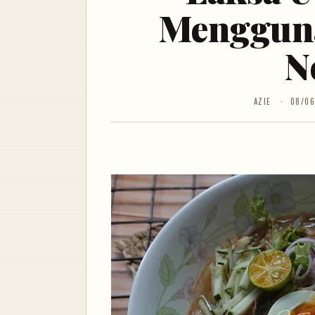
Menggun
N
AZIE
08/06