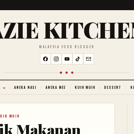
AZIE KITCHE
MALAYSIA FOOD BLOGGER
◆ ◆ ◆
K
ANEKA NASI
ANEKA MEE
KUIH MUIH
DESSERT
K
UIH MUIH
jik Makanan