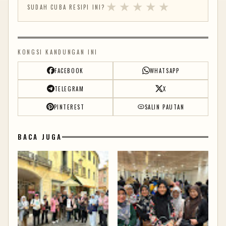
★
★
★
★
★
SUDAH CUBA RESIPI INI?
KONGSI KANDUNGAN INI
FACEBOOK
WHATSAPP
TELEGRAM
X
PINTEREST
SALIN PAUTAN
BACA JUGA