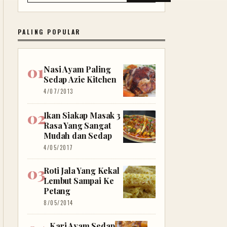
PALING POPULAR
Nasi Ayam Paling
Sedap Azie Kitchen
4/07/2013
Ikan Siakap Masak 3
Rasa Yang Sangat
Mudah dan Sedap
4/05/2017
Roti Jala Yang Kekal
Lembut Sampai Ke
Petang
8/05/2014
Kari Ayam Sedap