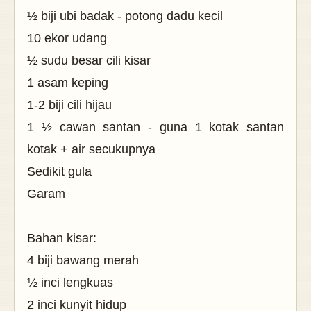
½ biji ubi badak - potong dadu kecil
10 ekor udang
½ sudu besar cili kisar
1 asam keping
1-2 biji cili hijau
1 ½ cawan santan - guna 1 kotak santan
kotak + air secukupnya
Sedikit gula
Garam
Bahan kisar:
4 biji bawang merah
½ inci lengkuas
2 inci kunyit hidup