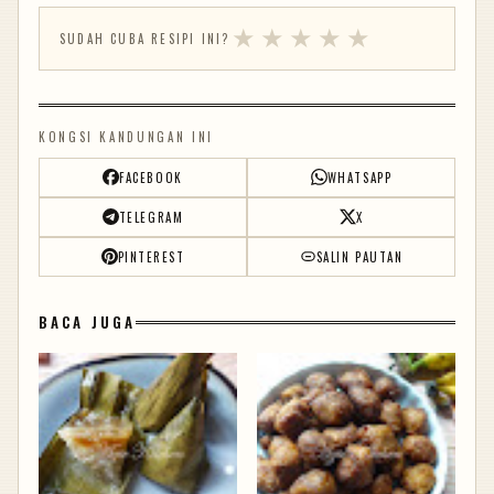
★
★
★
★
★
SUDAH CUBA RESIPI INI?
KONGSI KANDUNGAN INI
FACEBOOK
WHATSAPP
TELEGRAM
X
PINTEREST
SALIN PAUTAN
BACA JUGA