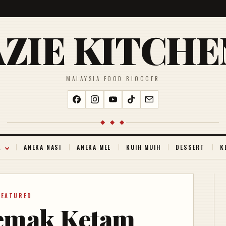
AZIE KITCHE
MALAYSIA FOOD BLOGGER
◆ ◆ ◆
K
ANEKA NASI
ANEKA MEE
KUIH MUIH
DESSERT
K
FEATURED
emak Ketam