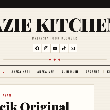
AZIE KITCHE
MALAYSIA FOOD BLOGGER
◆ ◆ ◆
K
ANEKA NASI
ANEKA MEE
KUIH MUIH
DESSERT
K
AYAM
cik Original