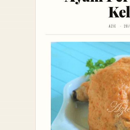
Ke
AZIE
28/