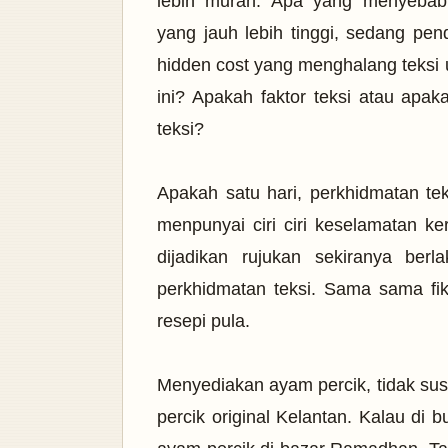
lebih murah. Apa yang menyebab
yang jauh lebih tinggi, sedang pe
hidden cost yang mengha
l
a
ng teksi
ini? Apakah faktor teksi atau apa
teksi?
Apakah satu hari, perkhidmatan teks
menpunyai ciri ciri keselamatan 
dijadikan rujukan sekiranya ber
perkhidmatan teksi. Sama sama f
resepi pula.
Menyediakan ayam percik, tidak sus
percik original Kelantan. Kalau di