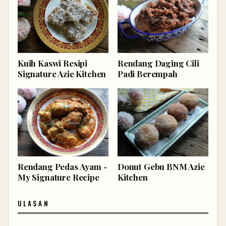
Kuih Kaswi Resipi
Rendang Daging Cili
Signature Azie Kitchen
Padi Berempah
Rendang Pedas Ayam -
Donut Gebu BNM Azie
My Signature Recipe
Kitchen
ULASAN