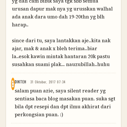
yg dah cam bibik saya tgk sbb semua
urusan dapur mak nya yg urusskan walhal
ada anak dara umo dah 19-20thn yg blh
harap..
since dari tu, saya lantakkan aje..kita nak
ajar, mak & anak x bleh terima..biar
la..esok kawin mintak hantaran 20k pastu
susahkan suami plak... nauzubillah..huhu
DIKTEH
31 Oktober, 2017 07:34
salam puan azie, saya silent reader yg
sentiasa baca blog masakan puan. suka sgt
bila dpt resepi dan dpt ilmu akhirat dari
perkongsian puan. :)