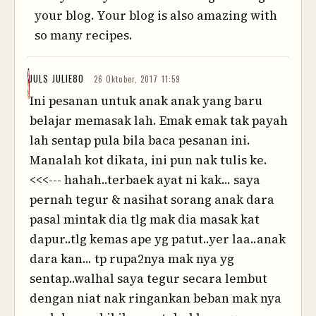
your blog. Your blog is also amazing with
so many recipes.
JULS JULIE80
26 Oktober, 2017 11:59
Ini pesanan untuk anak anak yang baru
belajar memasak lah. Emak emak tak payah
lah sentap pula bila baca pesanan ini.
Manalah kot dikata, ini pun nak tulis ke.
<<<--- hahah..terbaek ayat ni kak... saya
pernah tegur & nasihat sorang anak dara
pasal mintak dia tlg mak dia masak kat
dapur..tlg kemas ape yg patut..yer laa..anak
dara kan... tp rupa2nya mak nya yg
sentap..walhal saya tegur secara lembut
dengan niat nak ringankan beban mak nya