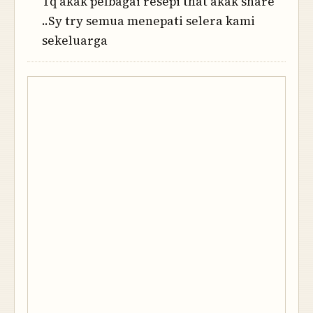
Tq akak pelbagai resepi that akak share
..Sy try semua menepati selera kami
sekeluarga