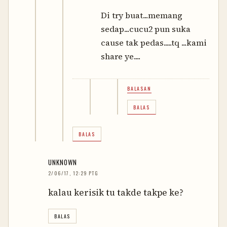
Di try buat...memang
sedap...cucu2 pun suka
cause tak pedas.....tq ...kami
share ye....
BALASAN
BALAS
BALAS
UNKNOWN
2/06/17, 12:29 PTG
kalau kerisik tu takde takpe ke?
BALAS