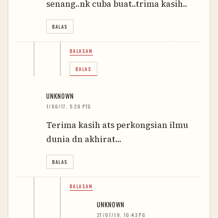
senang..nk cuba buat..trima kasih..
BALAS
BALASAN
BALAS
UNKNOWN
1/06/17, 5:20 PTG
Terima kasih ats perkongsian ilmu
dunia dn akhirat...
BALAS
BALASAN
UNKNOWN
27/07/19, 10:43 PG