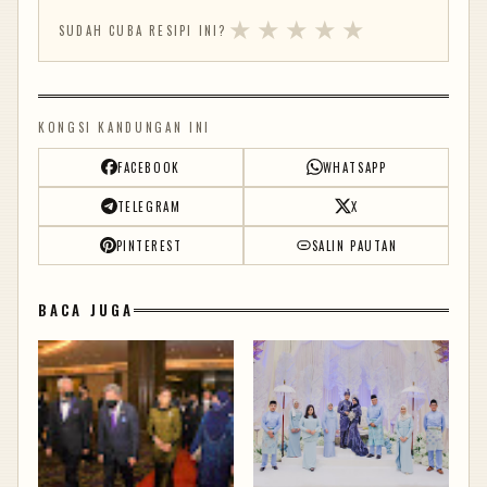
★
★
★
★
★
SUDAH CUBA RESIPI INI?
KONGSI KANDUNGAN INI
FACEBOOK
WHATSAPP
TELEGRAM
X
PINTEREST
SALIN PAUTAN
BACA JUGA