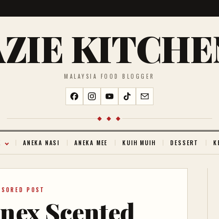
AZIE KITCHE
MALAYSIA FOOD BLOGGER
◆ ◆ ◆
K
ANEKA NASI
ANEKA MEE
KUIH MUIH
DESSERT
K
NSORED POST
enex Scented