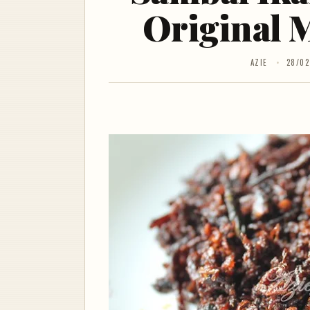
Original M
AZIE
28/02