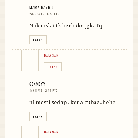
MAMA NAZBIL
23/06/16, 4:57 PTG
Nak msk utk berbuka jgk. Tq
BALAS
BALASAN
BALAS
CEKMEYY
3/08/16, 2:47 PTG
ni mesti sedap.. kena cubaa..hehe
BALAS
BALASAN