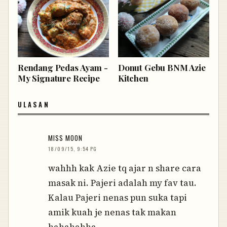
Rendang Pedas Ayam -
Donut Gebu BNM Azie
My Signature Recipe
Kitchen
ULASAN
MISS MOON
18/09/15, 9:54 PG
wahhh kak Azie tq ajar n share cara
masak ni. Pajeri adalah my fav tau.
Kalau Pajeri nenas pun suka tapi
amik kuah je nenas tak makan