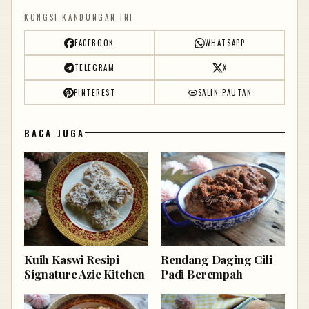
KONGSI KANDUNGAN INI
FACEBOOK
WHATSAPP
TELEGRAM
X
PINTEREST
SALIN PAUTAN
BACA JUGA
Kuih Kaswi Resipi
Rendang Daging Cili
Signature Azie Kitchen
Padi Berempah