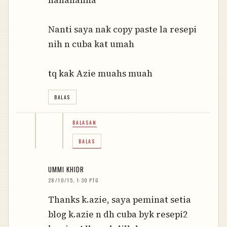
hahahahha
Nanti saya nak copy paste la resepi
nih n cuba kat umah
tq kak Azie muahs muah
BALAS
BALASAN
BALAS
UMMI KHIDR
28/10/15, 1:30 PTG
Thanks k.azie, saya peminat setia
blog k.azie n dh cuba byk resepi2