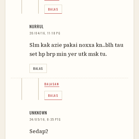
BALAS
NURRUL
20/04/16, 11:18 PG
Slm kak azie pakai noxxa kn..blh tau
set hp brp min yer utk msk tu.
BALAS
BALASAN
BALAS
UNKNOWN
24/05/16, 8:35 PTG
Sedap2