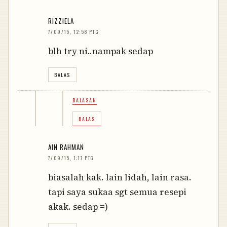
RIZZIELA
7/09/15, 12:58 PTG
blh try ni..nampak sedap
BALAS
BALASAN
BALAS
AIN RAHMAN
7/09/15, 1:17 PTG
biasalah kak. lain lidah, lain rasa.
tapi saya sukaa sgt semua resepi
akak. sedap =)