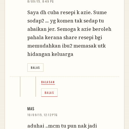
8/09/15, 8:49 PG
Saya dh cuba resepi k azie. Sume
sodap2 ... yg komen tak sedap tu
abaikan jer. Semoga k azie beroleh
pahala kerana share resepi bgi
memudahkan ibu2 memasak utk
hidangan keluarga
BALAS
BALASAN
BALAS
MAS
10/09/15, 12:12 PTG
aduhai ..mcm tu pun nak jadi