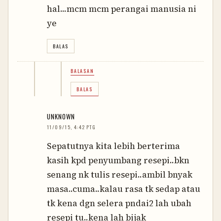
hal...mcm mcm perangai manusia ni
ye
BALAS
BALASAN
BALAS
UNKNOWN
11/09/15, 4:42 PTG
Sepatutnya kita lebih berterima
kasih kpd penyumbang resepi..bkn
senang nk tulis resepi..ambil bnyak
masa..cuma..kalau rasa tk sedap atau
tk kena dgn selera pndai2 lah ubah
resepi tu..kena lah bijak