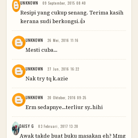
UNKNOWN
09 September, 2015 08:40
Resipi yang cukup senang. Terima kasih
kerana sudi berkongsi.👍
UNKNOWN
26 Mei, 2016 11:16
Mesti cuba...
UNKNOWN
27 Jun, 2016 16:22
Nak try tq k.azie
UNKNOWN
20 Oktober, 2016 09:35
Erm sedapnye...terliur sy..hihi
DAISY G
03 Februari, 2017 13:20
Awak takde buat buku masakan eh? Mmg