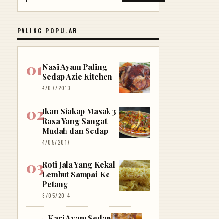
PALING POPULAR
Nasi Ayam Paling
Sedap Azie Kitchen
4/07/2013
Ikan Siakap Masak 3
Rasa Yang Sangat
Mudah dan Sedap
4/05/2017
Roti Jala Yang Kekal
Lembut Sampai Ke
Petang
8/05/2014
Kari Ayam Sedap