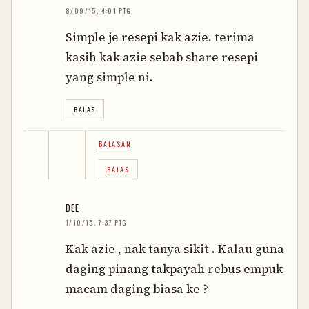
8/09/15, 4:01 PTG
Simple je resepi kak azie. terima
kasih kak azie sebab share resepi
yang simple ni.
BALAS
BALASAN
BALAS
DEE
1/10/15, 7:37 PTG
Kak azie , nak tanya sikit . Kalau guna
daging pinang takpayah rebus empuk
macam daging biasa ke ?