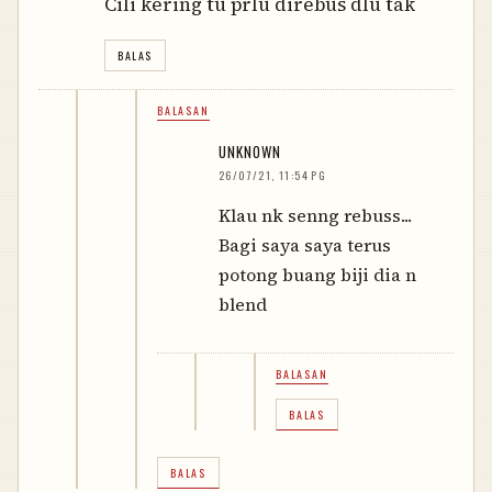
Cili kering tu prlu direbus dlu tak
BALAS
BALASAN
UNKNOWN
26/07/21, 11:54 PG
Klau nk senng rebuss...
Bagi saya saya terus
potong buang biji dia n
blend
BALASAN
BALAS
BALAS