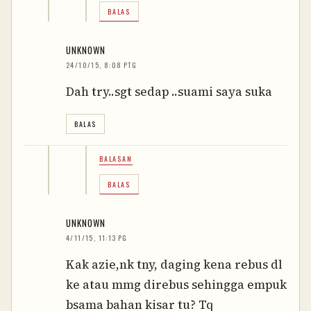
BALAS
UNKNOWN
24/10/15, 8:08 PTG
Dah try..sgt sedap ..suami saya suka
BALAS
BALASAN
BALAS
UNKNOWN
4/11/15, 11:13 PG
Kak azie,nk tny, daging kena rebus dl
ke atau mmg direbus sehingga empuk
bsama bahan kisar tu? Tq