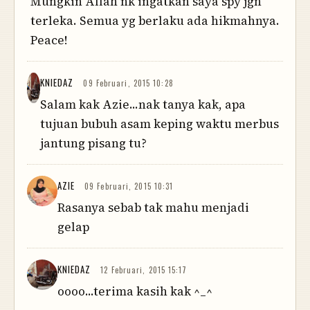
Mungkin Allah nk ingatkan saya spy jgn
terleka. Semua yg berlaku ada hikmahnya.
Peace!
KNIEDAZ
09 Februari, 2015 10:28
Salam kak Azie...nak tanya kak, apa
tujuan bubuh asam keping waktu merbus
jantung pisang tu?
AZIE
09 Februari, 2015 10:31
Rasanya sebab tak mahu menjadi
gelap
KNIEDAZ
12 Februari, 2015 15:17
oooo...terima kasih kak ^_^