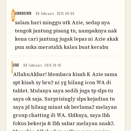
UNKNOWN
08 Februari, 2015 08:06
salam hari minggu utk Azie, sedap nya
tengok jantung pisang tu, nampaknya nak
kena cari jantung jugak lepas ni Azie akak
pun suka meratahh kalau buat kerabu
UMI
08 Februari, 2015 10:18
AllahuAkbar! Membaca kisah K Azie sama
spt kisah sy bru2 ni yg hilang icon WA di
tablet. Mulanya saya sedih juga tp slps tu
saya ok saja. Surprisingly slps kejadian tu
saya jd hilang minat nk berlama2 melayan
group chatting di WA. Sblknya, saya lbh
fokus bekerja & lbh sabar melayan anak2.