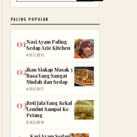
PALING POPULAR
Nasi Ayam Paling
Sedap Azie Kitchen
4/07/2013
Ikan Siakap Masak 3
Rasa Yang Sangat
Mudah dan Sedap
4/05/2017
Roti Jala Yang Kekal
Lembut Sampai Ke
Petang
8/05/2014
Kari Ayam Sedap