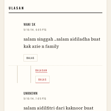
ULASAN
WANI SK
5/10/14, 6:05 PTG
salam singgah ..salam aidiladha buat
kak azie n family
BALAS
BALASAN
BALAS
UNKNOWN
5/10/14, 7:05 PTG
salam aidilfitri dari kaknoor buat