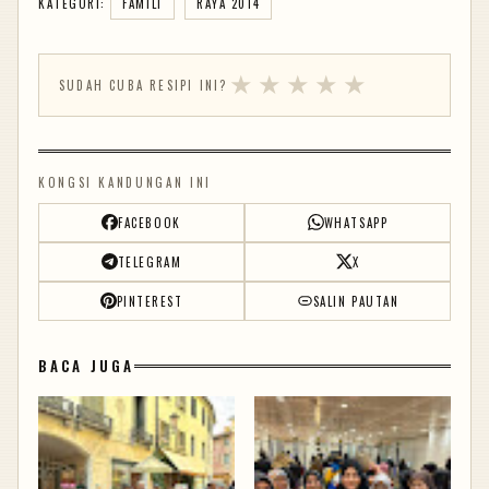
KATEGORI:
FAMILI
RAYA 2014
★
★
★
★
★
SUDAH CUBA RESIPI INI?
KONGSI KANDUNGAN INI
FACEBOOK
WHATSAPP
TELEGRAM
X
PINTEREST
SALIN PAUTAN
BACA JUGA