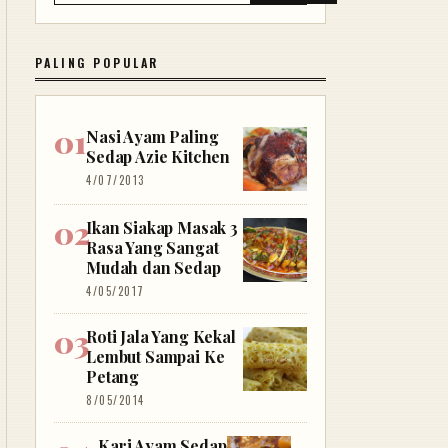
PALING POPULAR
Nasi Ayam Paling
Sedap Azie Kitchen
4/07/2013
Ikan Siakap Masak 3
Rasa Yang Sangat
Mudah dan Sedap
4/05/2017
Roti Jala Yang Kekal
Lembut Sampai Ke
Petang
8/05/2014
Kari Ayam Sedap