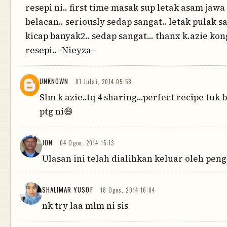
resepi ni.. first time masak sup letak asam jaw
belacan.. seriously sedap sangat.. letak pulak 
kicap banyak2.. sedap sangat... thanx k.azie kon
resepi.. -Nieyza-
UNKNOWN
01 Julai, 2014 05:58
Slm k azie..tq 4 sharing...perfect recipe tuk
ptg ni😄
JON
04 Ogos, 2014 15:13
Ulasan ini telah dialihkan keluar oleh pen
SHALIMAR YUSOF
18 Ogos, 2014 16:04
nk try laa mlm ni sis