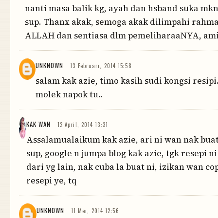
nanti masa balik kg, ayah dan hsband suka mk
sup. Thanx akak, semoga akak dilimpahi rahma
ALLAH dan sentiasa dlm pemeliharaaNYA, am
UNKNOWN
13 Februari, 2014 15:58
salam kak azie, timo kasih sudi kongsi resipi
molek napok tu..
KAK WAN
12 April, 2014 13:31
Assalamualaikum kak azie, ari ni wan nak bua
sup, google n jumpa blog kak azie, tgk resepi ni
dari yg lain, nak cuba la buat ni, izikan wan co
resepi ye, tq
UNKNOWN
11 Mei, 2014 12:56