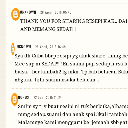
UNKNOWN
20 April, 2015 05:43
THANK YOU FOR SHARING RESEPI KAK.. DA
AND MEMANG SEDAP!!!
UNKNOWN
28 April, 2015 16:49
Sya dh Cuba bbrp resipi yg akak share...mmg be
Mee sup ni SEDAP!!!! En suami puji sedap n rsa l
biasa....bertambah2 lg mkn. Tp bab belacan Ba
xbgtau...hihi suami xsuka belacan...
NUR82
22 Jun, 2015 11:24
Smlm sy try buat resipi ni tuk berbuka,alham
mmg sedap.suami dan anak spai 3kali tambah
Malamnye kami menggaru berjemaah sbb gat