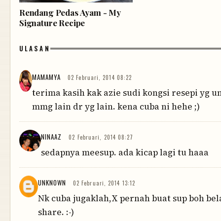
Rendang Pedas Ayam - My
Signature Recipe
ULASAN
MAMAMYA
02 Februari, 2014 08:22
terima kasih kak azie sudi kongsi resepi yg un
mmg lain dr yg lain. kena cuba ni hehe ;)
NINAAZ
02 Februari, 2014 08:27
sedapnya meesup. ada kicap lagi tu haaa
UNKNOWN
02 Februari, 2014 13:12
Nk cuba jugaklah,X pernah buat sup boh bel
share. :-)