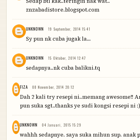
Sedap btl kak..teringin nak wat..
znzabadistore.blogspot.com
UNKNOWN
19 September, 2014 15:41
Sy pun nk cuba jugak la...
UNKNOWN
15 Oktober, 2014 12:47
sedapnya..nk cuba balikni.tq
FIZA
08 November, 2014 20:12
Dah 2 kali try resepi ni..memang awesome!! 
pun suka sgt..thanks ye sudi kongsi resepi ni :
UNKNOWN
04 Januari, 2015 15:29
wahhh sedapnye. saya suka mihun sup. anak 