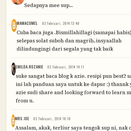
Sedapnya mee sup...
MAMACOMEL
03 Februari, 2014 12:40
Cuba baca juga .Bismillahillagi (samapai habis
selepas solat suboh dan magrib..insyaallah
dilindungingi dari segala yang tak baik
EMILDA.ROZANIE
03 Februari, 2014 14:11
suke sangat baca blog k azie. resipi pun best2 s
ini lah panduan saya untuk ke dapur :) thannk 
azie sudi share and looking forward to learn 
from u.
MRS JOE
03 Februari, 2014 18:10
Assalam, akak, terliur saya tengok sup ni, nak 