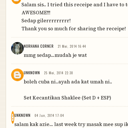
Salam sis.. I tried this receipe and I have to te
AWESOME!!!
Sedap gilerrrrrrrrr!
Thank you so much for sharing the receipe!
NORHANA CORNER
21 Mei, 2014 16:44
mmg sedap...mudah je wat
UNKNOWN
25 Mei, 2014 22:38
boleh cuba ni..ayah ada kat umah ni..
Set Kecantikan Shaklee (Set D + ESP)
UNKNOWN
04 Jun, 2014 17:04
salam kak azie... last week try masak mee sup i