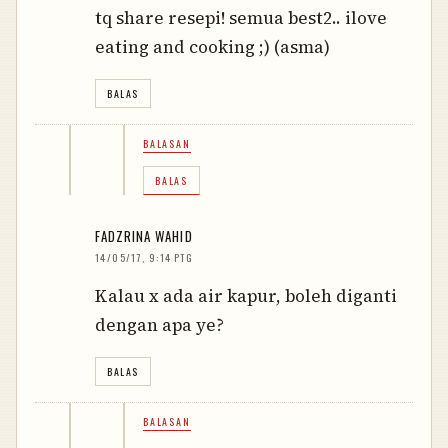
tq share resepi! semua best2.. ilove
eating and cooking ;) (asma)
BALAS
BALASAN
BALAS
FADZRINA WAHID
14/05/17, 9:14 PTG
Kalau x ada air kapur, boleh diganti
dengan apa ye?
BALAS
BALASAN