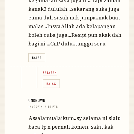
kegamaran saya juga ni...Tapi zaman
kanak2 dululah...sekarang suka juga
cuma dah susah nak jumpa..nak buat
malas...InsyaAllah ada kelapangan
boleh cuba juga...Resipi pun akak dah
bagi ni....CnP dulu..tunggu seru
BALAS
BALASAN
BALAS
UNKNOWN
14/02/14, 4:19 PTG
Assalamualaikum..sy selama ni slalu
baca tp x pernah komen..sakit kak