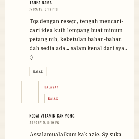
TANPA NAMA
7/03/15, 6:19 PTG
Tqs dengan resepi, tengah mencari-
cari idea kuih lompang buat minum
petang nih, kebetulan bahan-bahan
dah sedia ada... salam kenal dari sya..
:)
BALAS
BALASAN
BALAS
KEDAI VITAMIN KAK YONG
29/06/15, 8:10 PG
Assalamualaikum kak azie. Sy suka