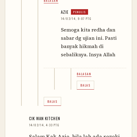
BALASAN
AZIE
14/02/14, 9:07 PTG
Semoga kita redha dan
sabar dg ujian ini. Pasti
banyak hikmah di
sebaliknya. Insya Allah
BALASAN
BALAS
BALAS
CIK WAN KITCHEN
14/02/14, 4:33 PTG
Salam Kak Azie..bila lah ada rezeki