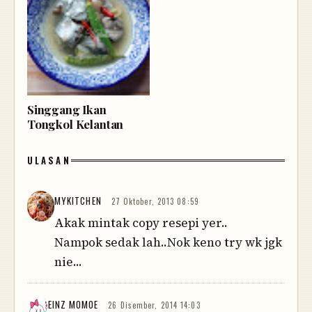
Singgang Ikan
Tongkol Kelantan
ULASAN
MYKITCHEN
27 Oktober, 2013 08:59
Akak mintak copy resepi yer..
Nampok sedak lah..Nok keno try wk jgk
nie...
EINZ MOMOE
26 Disember, 2014 14:03