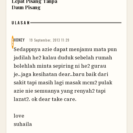
Lepat Pisang Tanpa
Daun Pisang
ULASAN
HONEY
19 September, 2013 11:29
Sedappnya azie dapat menjamu mata pun
jadilah he2 kalau duduk sebelah rumah
bolehlah minta sepiring ni he2 gurau
je..jaga kesihatan dear..baru baik dari
sakit tapi masih lagi masak mcm2 pulak
azie nie semuanya yang renyah2 tapi
lazat2. ok dear take care.
love
suhaila