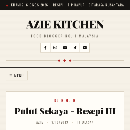
KHAMIS, 6 OGOS 2026
RESIPI · TIP DAPUR · CITARASA NUSANTARA
AZIE KITCHEN
FOOD BLOGGER NO. 1 MALAYSIA
◆ ◆ ◆
☰ MENU
KUIH MUIH
Pulut Sekaya - Resepi III
AZIE
9/19/2013
11 ULASAN