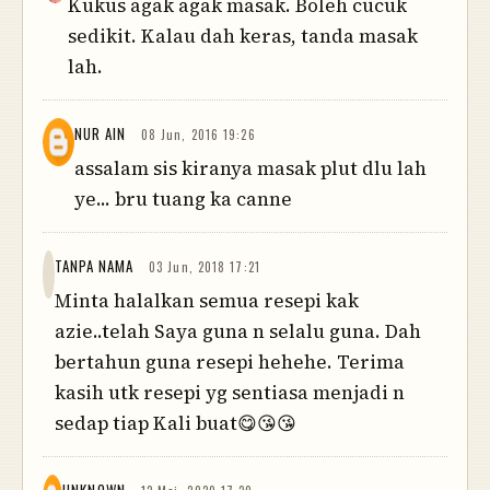
Kukus agak agak masak. Boleh cucuk
sedikit. Kalau dah keras, tanda masak
lah.
NUR AIN
08 Jun, 2016 19:26
assalam sis kiranya masak plut dlu lah
ye... bru tuang ka canne
TANPA NAMA
03 Jun, 2018 17:21
Minta halalkan semua resepi kak
azie..telah Saya guna n selalu guna. Dah
bertahun guna resepi hehehe. Terima
kasih utk resepi yg sentiasa menjadi n
sedap tiap Kali buat😋😘😘
UNKNOWN