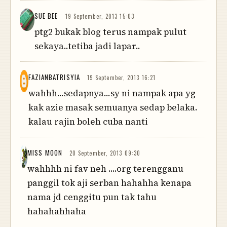
SUE BEE
19 September, 2013 15:03
ptg2 bukak blog terus nampak pulut
sekaya..tetiba jadi lapar..
FAZIANBATRISYIA
19 September, 2013 16:21
wahhh...sedapnya...sy ni nampak apa yg
kak azie masak semuanya sedap belaka.
kalau rajin boleh cuba nanti
MISS MOON
20 September, 2013 09:30
wahhhh ni fav neh ....org terengganu
panggil tok aji serban hahahha kenapa
nama jd cenggitu pun tak tahu
hahahahhaha