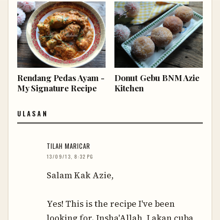
Rendang Pedas Ayam -
Donut Gebu BNM Azie
My Signature Recipe
Kitchen
ULASAN
TILAH MARICAR
13/09/13, 8:32 PG
Salam Kak Azie,
Yes! This is the recipe I've been
looking for. Insha'Allah, I akan cuba