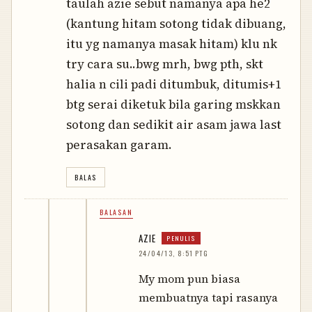
taulah azie sebut namanya apa he2
(kantung hitam sotong tidak dibuang,
itu yg namanya masak hitam) klu nk
try cara su..bwg mrh, bwg pth, skt
halia n cili padi ditumbuk, ditumis+1
btg serai diketuk bila garing mskkan
sotong dan sedikit air asam jawa last
perasakan garam.
BALAS
BALASAN
AZIE
24/04/13, 8:51 PTG
My mom pun biasa
membuatnya tapi rasanya