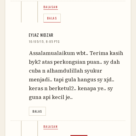
BALASAN
BALAS
EYJAZ NIDZAR
10/05/15, 8:05 PTG
Assalamualaikum wbt.. Terima kasih
byk2 atas perkongsian puan.. sy dah
cuba n alhamdulillah syukur
menjadi.. tapi gula hangus sy xjd..
keras n berketul2.. kenapa ye.. sy
guna api kecil je..
BALAS
BALASAN