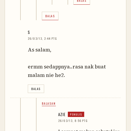
BALAS
BALAS
S
26/03/13, 2:44 PTG
As salam,
ermm sedappnya..rasa nak buat
malam nie he2.
BALAS
BALASAN
AZIE
26/03/13, 8:56 PTG