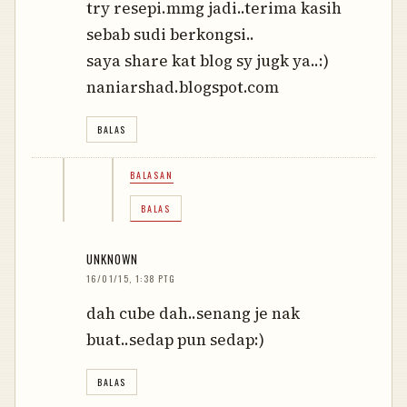
try resepi.mmg jadi..terima kasih
sebab sudi berkongsi..
saya share kat blog sy jugk ya..:)
naniarshad.blogspot.com
BALAS
BALASAN
BALAS
UNKNOWN
16/01/15, 1:38 PTG
dah cube dah..senang je nak
buat..sedap pun sedap:)
BALAS