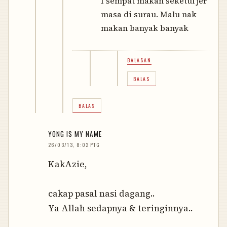
I sempat makan seketul jer
masa di surau. Malu nak
makan banyak banyak
BALASAN
BALAS
BALAS
YONG IS MY NAME
26/03/13, 8:02 PTG
KakAzie,
cakap pasal nasi dagang..
Ya Allah sedapnya & teringinnya..