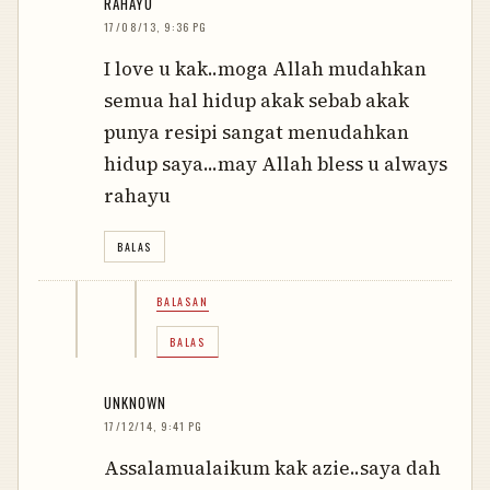
RAHAYU
17/08/13, 9:36 PG
I love u kak..moga Allah mudahkan
semua hal hidup akak sebab akak
punya resipi sangat menudahkan
hidup saya...may Allah bless u always
rahayu
BALAS
BALASAN
BALAS
UNKNOWN
17/12/14, 9:41 PG
Assalamualaikum kak azie..saya dah