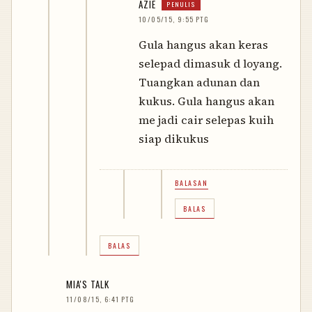
AZIE
10/05/15, 9:55 PTG
Gula hangus akan keras
selepad dimasuk d loyang.
Tuangkan adunan dan
kukus. Gula hangus akan
me jadi cair selepas kuih
siap dikukus
BALASAN
BALAS
BALAS
MIA'S TALK
11/08/15, 6:41 PTG