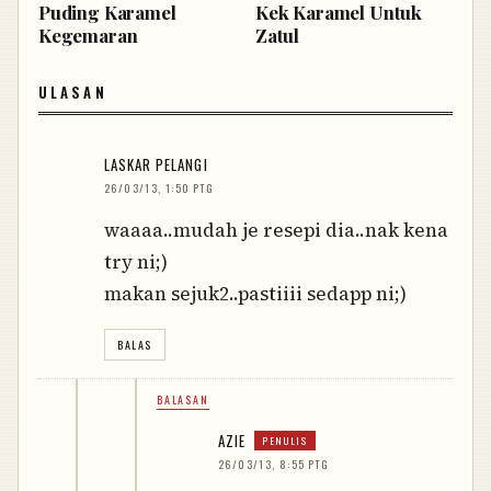
Puding Karamel
Kek Karamel Untuk
Kegemaran
Zatul
ULASAN
LASKAR PELANGI
26/03/13, 1:50 PTG
waaaa..mudah je resepi dia..nak kena
try ni;)
makan sejuk2..pastiiii sedapp ni;)
BALAS
BALASAN
AZIE
26/03/13, 8:55 PTG