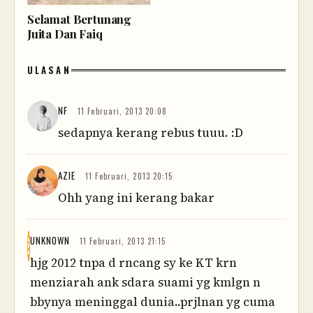
Selamat Bertunang
Juita Dan Faiq
ULASAN
NF
11 Februari, 2013 20:08
sedapnya kerang rebus tuuu. :D
AZIE
11 Februari, 2013 20:15
Ohh yang ini kerang bakar
UNKNOWN
11 Februari, 2013 21:15
hjg 2012 tnpa d rncang sy ke KT krn
menziarah ank sdara suami yg kmlgn n
bbynya meninggal dunia..prjlnan yg cuma