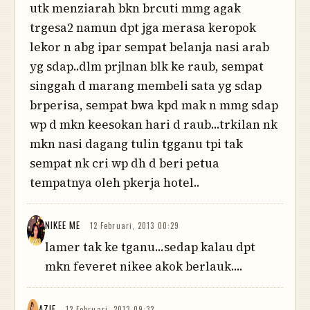
utk menziarah bkn brcuti mmg agak
trgesa2 namun dpt jga merasa keropok
lekor n abg ipar sempat belanja nasi arab
yg sdap..dlm prjlnan blk ke raub, sempat
singgah d marang membeli sata yg sdap
brperisa, sempat bwa kpd mak n mmg sdap
wp d mkn keesokan hari d raub...trkilan nk
mkn nasi dagang tulin tgganu tpi tak
sempat nk cri wp dh d beri petua
tempatnya oleh pkerja hotel..
NIKEE ME
12 Februari, 2013 00:29
lamer tak ke tganu...sedap kalau dpt
mkn feveret nikee akok berlauk....
AZIE
12 Februari, 2013 09:32