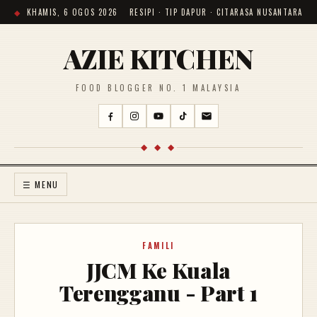
KHAMIS, 6 OGOS 2026
RESIPI · TIP DAPUR · CITARASA NUSANTARA
AZIE KITCHEN
FOOD BLOGGER NO. 1 MALAYSIA
◆ ◆ ◆
☰ MENU
FAMILI
JJCM Ke Kuala
Terengganu - Part 1