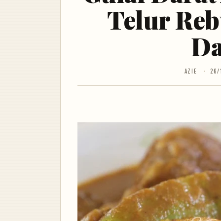
Telur Reb
Da
AZIE
26/