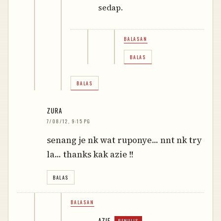
sedap.
BALASAN
BALAS
BALAS
ZURA
7/08/12, 9:15 PG
senang je nk wat ruponye... nnt nk try
la... thanks kak azie !!
BALAS
BALASAN
AZIE