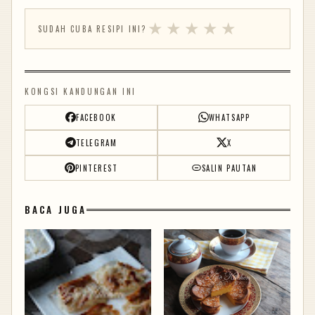
★
★
★
★
★
SUDAH CUBA RESIPI INI?
KONGSI KANDUNGAN INI
FACEBOOK
WHATSAPP
TELEGRAM
X
PINTEREST
SALIN PAUTAN
BACA JUGA