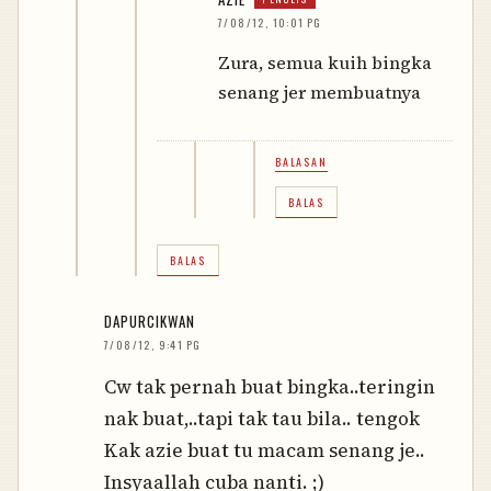
7/08/12, 10:01 PG
Zura, semua kuih bingka
senang jer membuatnya
BALASAN
BALAS
BALAS
DAPURCIKWAN
7/08/12, 9:41 PG
Cw tak pernah buat bingka..teringin
nak buat,..tapi tak tau bila.. tengok
Kak azie buat tu macam senang je..
Insyaallah cuba nanti. ;)