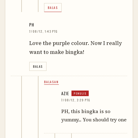
BALAS
PH
7/08/12, 1:43 PTG
Love the purple colour. Now I really
want to make bingka!
BALAS
BALASAN
AZIE
7/08/12, 2:29 PTG
PH, this bingka is so
yummy... You should try one