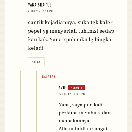
YANA SHAIFUL
7/08/12, 7:11 PG
cantik kejadiannya..suka tgk kaler
pepel yg menyerlah tuh..mst sedap
kan kak..Yana xpnh mkn lg bingka
keladi
BALAS
BALASAN
AZIE
7/08/12, 8:03 PG
Yana, saya pun kali
pertama membuat dan
memakannya.
Alhamdulillah sangat