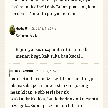
bahan nak dibeli dsb. Bulan puasa ni, kena
prepare 1 month punya menu ni
MAMA JU
29/06/12, 9:52 PTG
Salam Azie
Rajinnya bos ni...gambar tu nampak
menarik sgt, kak suka bau kucai...
DELIMA ZAMRUD
29/06/12, 9:54 PTG
hah betul tu cam D5 asyik buat meeting je
nk masak ape ari nie last2 ikan goreng
ngan kicap je sbb terlebey pk
wakkakkakkakka, but kekadang mkn camtu
best gak...Bulan pose nie leh lah kite