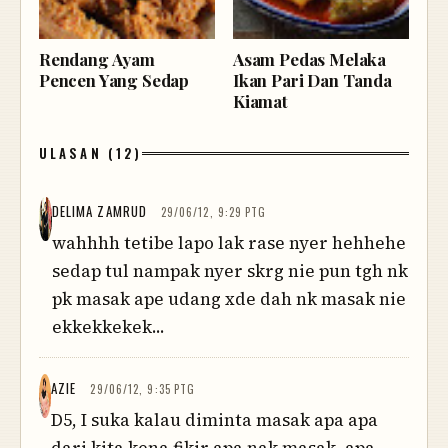
Rendang Ayam
Asam Pedas Melaka
Pencen Yang Sedap
Ikan Pari Dan Tanda
Kiamat
ULASAN (12)
DELIMA ZAMRUD
29/06/12, 9:29 PTG
wahhhh tetibe lapo lak rase nyer hehhehe
sedap tul nampak nyer skrg nie pun tgh nk
pk masak ape udang xde dah nk masak nie
ekkekkekek...
AZIE
29/06/12, 9:35 PTG
D5, I suka kalau diminta masak apa apa
dari kita kena fikir apa nak masak, apa