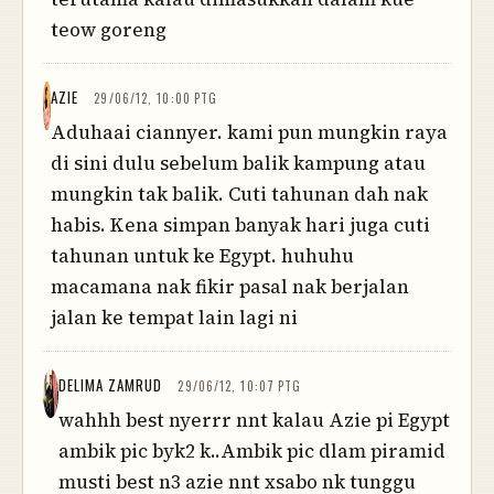
teow goreng
AZIE
29/06/12, 10:00 PTG
Aduhaai ciannyer. kami pun mungkin raya
di sini dulu sebelum balik kampung atau
mungkin tak balik. Cuti tahunan dah nak
habis. Kena simpan banyak hari juga cuti
tahunan untuk ke Egypt. huhuhu
macamana nak fikir pasal nak berjalan
jalan ke tempat lain lagi ni
DELIMA ZAMRUD
29/06/12, 10:07 PTG
wahhh best nyerrr nnt kalau Azie pi Egypt
ambik pic byk2 k..Ambik pic dlam piramid
musti best n3 azie nnt xsabo nk tunggu