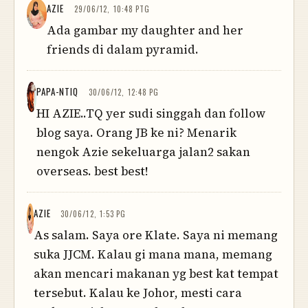
AZIE
29/06/12, 10:48 PTG
Ada gambar my daughter and her
friends di dalam pyramid.
PAPA-NTIQ
30/06/12, 12:48 PG
HI AZIE..TQ yer sudi singgah dan follow
blog saya. Orang JB ke ni? Menarik
nengok Azie sekeluarga jalan2 sakan
overseas. best best!
AZIE
30/06/12, 1:53 PG
As salam. Saya ore Klate. Saya ni memang
suka JJCM. Kalau gi mana mana, memang
akan mencari makanan yg best kat tempat
tersebut. Kalau ke Johor, mesti cara