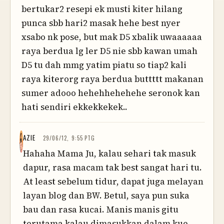
bertukar2 resepi ek musti kiter hilang
punca sbb hari2 masak hehe best nyer
xsabo nk pose, but mak D5 xbalik uwaaaaaa
raya berdua lg ler D5 nie sbb kawan umah
D5 tu dah mmg yatim piatu so tiap2 kali
raya kiterorg raya berdua buttttt makanan
sumer adooo hehehhehehehe seronok kan
hati sendiri ekkekkekek..
AZIE
29/06/12, 9:55 PTG
Hahaha Mama Ju, kalau sehari tak masuk
dapur, rasa macam tak best sangat hari tu.
At least sebelum tidur, dapat juga melayan
layan blog dan BW. Betul, saya pun suka
bau dan rasa kucai. Manis manis gitu
terutama kalau dimasukkan dalam kue