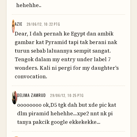
hehehhe..
AZIE
29/06/12, 10:22 PTG
Dear, I dah pernah ke Egypt dan ambik
gambar kat Pyramid tapi tak berani nak
turun sebab laluannya sempit sangat.
Tengok dalam my entry under label 7
wonders. Kali ni pergi for my daughter's
convocation.
DELIMA ZAMRUD
29/06/12, 10:25 PTG
oooooooo ok,D5 tgk dah but xde pic kat
dlm piramid hehehhe...xpe2 nnt nk pi
tanya pakcik google ekkekekke...