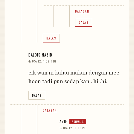
BALASAN
BALAS
BALAS
BALQIS NAZID
4/05/12, 1:39 PTG
cik wan ni kalau makan dengan mee
hoon tadi pun sedap kan.. hi..hi..
BALAS
BALASAN
AZIE
6/05/12, 9:33 PTG