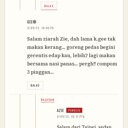
BALAS
GEE®
2/05/12, 10:45 PG
Salam ziarah Zie, dah lama k.gee tak
makan kerang... goreng pedas begini
gerentis edap kan, lebih2 lagi makan
bersama nasi panas... pergh!! compom
3 pinggan...
BALAS
BALASAN
AZIE
2/05/12, 10:17 PTG
Salam dari Taipei, sedap