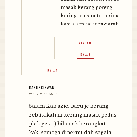
masak kerang goreng
kering macam tu. terima
kasih kerana menziarah
BALASAN
BALAS
BALAS
DAPURCIKWAN
2/05/12, 10:55 PG
Salam Kak azie..baru je kerang
rebus..kali ni kerang masak pedas
plak ye.. =) bila nak berangkat
kak..semoga dipermudah segala