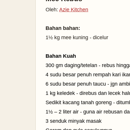
Oleh:
Azie Kitchen
Bahan bahan:
1½ kg mee kuning - dicelur
Bahan Kuah
300 gm daging/tetelan - rebus hingg
4 sudu besar penuh rempah kari ika
6 sudu besar penuh taucu - jgn ambil
1 kg keledek - direbus dan lecek hal
Sedikit kacang tanah goreng - ditum
1½ – 2 liter air - guna air rebusan d
3 senduk minyak masak