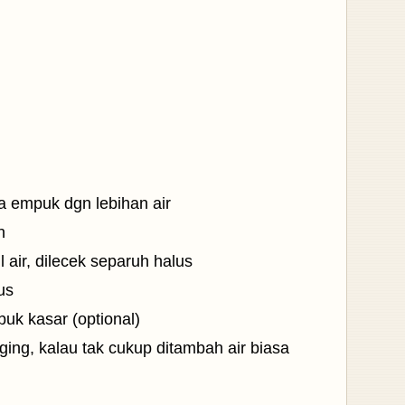
a empuk dgn lebihan air
n
 air, dilecek separuh halus
us
buk kasar (optional)
aging, kalau tak cukup ditambah air biasa