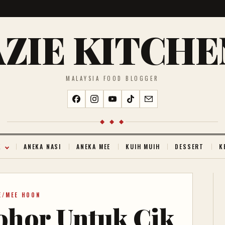
AZIE KITCHE
MALAYSIA FOOD BLOGGER
◆ ◆ ◆
K
ANEKA NASI
ANEKA MEE
KUIH MUIH
DESSERT
K
E/MEE HOON
ohor Untuk Cik