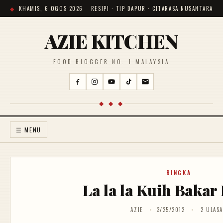
KHAMIS, 6 OGOS 2026
RESIPI · TIP DAPUR · CITARASA NUSANTARA
AZIE KITCHEN
FOOD BLOGGER NO. 1 MALAYSIA
◆ ◆ ◆
☰ MENU
BINGKA
La la la Kuih Baka
AZIE
3/25/2012
2 ULAS