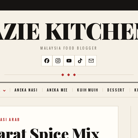
AZIE KITCHE
MALAYSIA FOOD BLOGGER
◆ ◆ ◆
K
ANEKA NASI
ANEKA MEE
KUIH MUIH
DESSERT
K
NASI ARAB
arat Spice Mix