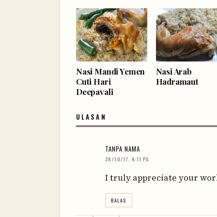
Nasi Mandi Yemen
Nasi Arab
Cuti Hari
Hadramaut
Deepavali
ULASAN
TANPA NAMA
28/10/17, 4:11 PG
I truly appreciate your wor
BALAS