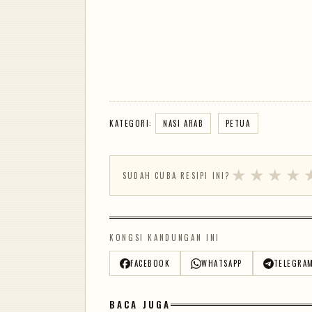
KATEGORI:
NASI ARAB
PETUA
★
★
★
★
SUDAH CUBA RESIPI INI?
KONGSI KANDUNGAN INI
FACEBOOK
WHATSAPP
TELEGRA
BACA JUGA